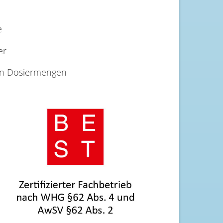
e
er
ten Dosiermengen